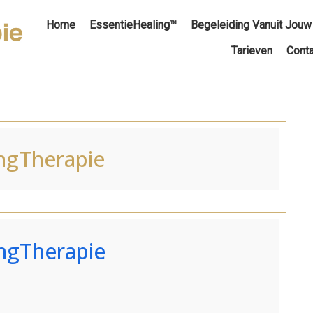
Home
EssentieHealing™
Begeleiding Vanuit Jouw
Tarieven
Conta
ngTherapie
ingTherapie