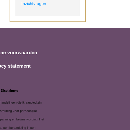
Inzichtvragen
ne voorwaarden
acy statement
Disclaimer:
andelingen die ik aanbied zijn
steuning voor persoonlijke
spanning en bewustwording. Het
 na een behandeling in een