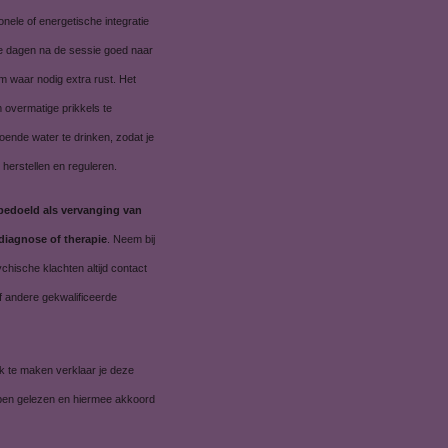
nele of energetische integratie
de dagen na de sessie goed naar
m waar nodig extra rust. Het
m overmatige prikkels te
oende water te drinken, zodat je
herstellen en reguleren.
 bedoeld als vervanging van
diagnose of therapie
. Neem bij
ychische klachten altijd contact
f andere gekwalificeerde
k te maken verklaar je deze
bben gelezen en hiermee akkoord