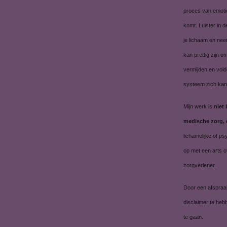
proces van emotio
komt. Luister in 
je lichaam en nee
kan prettig zijn o
vermijden en vold
systeem zich kan 
Mijn werk is
niet
medische zorg, 
lichamelijke of ps
op met een arts o
zorgverlener.
Door een afspraa
disclaimer te he
te gaan.