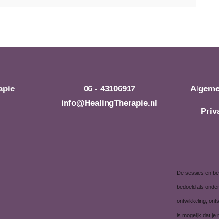
apie
06 - 43106917
Algeme
info@HealingTherapie.nl
Priv
De sessies en beh
bedoeld als onder
ontwikkeling, ont
is mogelijk dat je