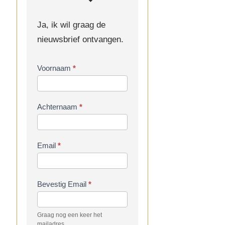
Ja, ik wil graag de
nieuwsbrief ontvangen.
Inschrijven
Voornaam
*
nieuwsbrief
Achternaam
*
Email
*
Bevestig Email
*
Graag nog een keer het
mailadres