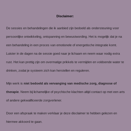
Disclaimer:
De sessies en behandelingen die ik aanbied zijn bedoeld als ondersteuning voor
persoonlijke ontwikkeling, ontspanning en bewustwording. Het is mogelijk dat je na
een behandeling in een proces van emotionele of energetische integratie komt.
Luister in de dagen na de sessie goed naar je lichaam en neem waar nodig extra
rust. Het kan prettig zijn om overmatige prikkels te vermijden en voldoende water te
drinken, zodat je systeem zich kan herstellen en reguleren.
Mijn werk is
niet bedoeld als vervanging van medische zorg, diagnose of
therapie
. Neem bij lichamelijke of psychische klachten altijd contact op met een arts
of andere gekwalificeerde zorgverlener.
Door een afspraak te maken verklaar je deze disclaimer te hebben gelezen en
hiermee akkoord te gaan.