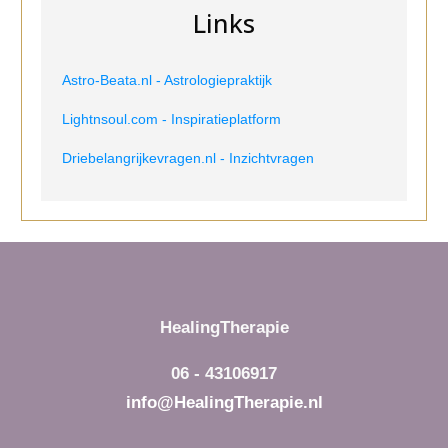
Links
Astro-Beata.nl - Astrologiepraktijk
Lightnsoul.com - Inspiratieplatform
Driebelangrijkevragen.nl - Inzichtvragen
HealingTherapie
06 - 43106917
info@HealingTherapie.nl