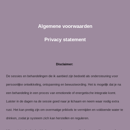
Algemene voorwaarden
Privacy statement
Disclaimer:
De sessies en behandelingen die ik aanbied zijn bedoeld als ondersteuning voor
persoonlijke ontwikkeling, ontspanning en bewustwording. Het is mogelijk dat je na
een behandeling in een proces van emotionele of energetische integratie komt.
Luister in de dagen na de sessie goed naar je lichaam en neem waar nodig extra
rust. Het kan prettig zijn om overmatige prikkels te vermijden en voldoende water te
drinken, zodat je systeem zich kan herstellen en reguleren.